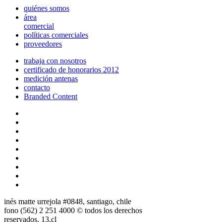
quiénes somos
área
comercial
políticas comerciales
proveedores
trabaja con nosotros
certificado de honorarios 2012
medición antenas
contacto
Branded Content
inés matte urrejola #0848, santiago, chile
fono (562) 2 251 4000 © todos los derechos
reservados. 13.cl