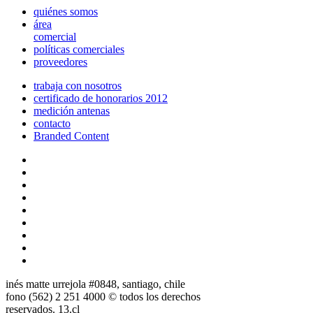
quiénes somos
área
comercial
políticas comerciales
proveedores
trabaja con nosotros
certificado de honorarios 2012
medición antenas
contacto
Branded Content
inés matte urrejola #0848, santiago, chile
fono (562) 2 251 4000 © todos los derechos
reservados. 13.cl