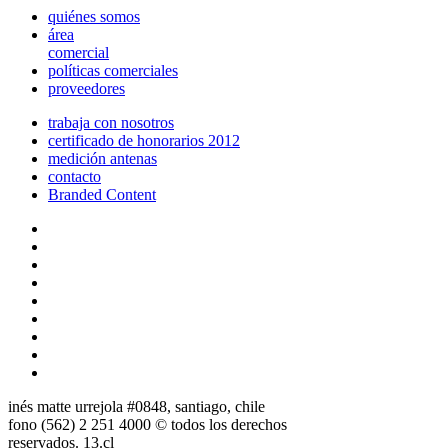
quiénes somos
área
comercial
políticas comerciales
proveedores
trabaja con nosotros
certificado de honorarios 2012
medición antenas
contacto
Branded Content
inés matte urrejola #0848, santiago, chile
fono (562) 2 251 4000 © todos los derechos
reservados. 13.cl