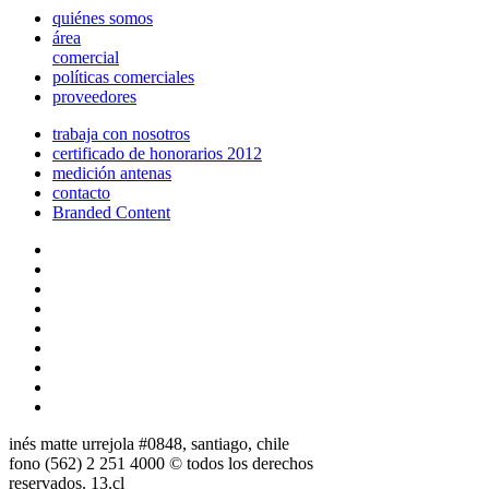
quiénes somos
área
comercial
políticas comerciales
proveedores
trabaja con nosotros
certificado de honorarios 2012
medición antenas
contacto
Branded Content
inés matte urrejola #0848, santiago, chile
fono (562) 2 251 4000 © todos los derechos
reservados. 13.cl