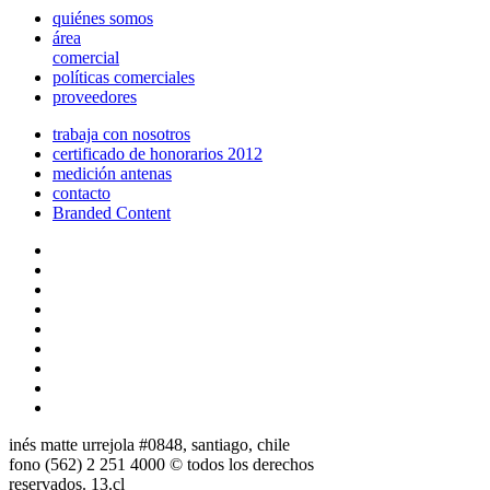
quiénes somos
área
comercial
políticas comerciales
proveedores
trabaja con nosotros
certificado de honorarios 2012
medición antenas
contacto
Branded Content
inés matte urrejola #0848, santiago, chile
fono (562) 2 251 4000 © todos los derechos
reservados. 13.cl