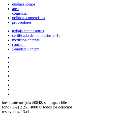
quiénes somos
área
comercial
políticas comerciales
proveedores
trabaja con nosotros
certificado de honorarios 2012
medición antenas
contacto
Branded Content
inés matte urrejola #0848, santiago, chile
fono (562) 2 251 4000 © todos los derechos
reservados. 13.cl