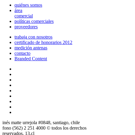
quiénes somos
área
comercial
políticas comerciales
proveedores
trabaja con nosotros
certificado de honorarios 2012
medición antenas
contacto
Branded Content
inés matte urrejola #0848, santiago, chile
fono (562) 2 251 4000 © todos los derechos
reservados. 13.cl