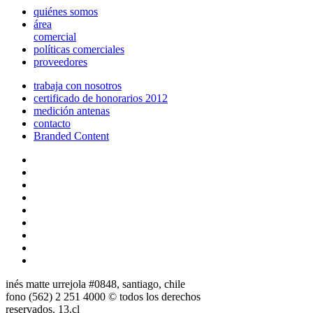
quiénes somos
área
comercial
políticas comerciales
proveedores
trabaja con nosotros
certificado de honorarios 2012
medición antenas
contacto
Branded Content
inés matte urrejola #0848, santiago, chile
fono (562) 2 251 4000 © todos los derechos
reservados. 13.cl