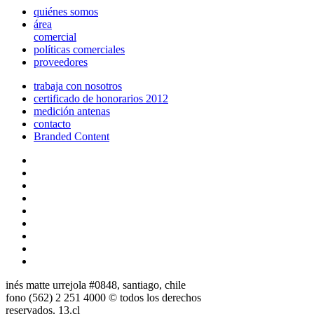
quiénes somos
área
comercial
políticas comerciales
proveedores
trabaja con nosotros
certificado de honorarios 2012
medición antenas
contacto
Branded Content
inés matte urrejola #0848, santiago, chile
fono (562) 2 251 4000 © todos los derechos
reservados. 13.cl