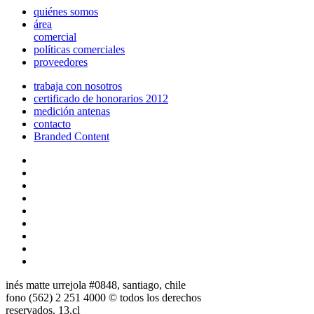
quiénes somos
área
comercial
políticas comerciales
proveedores
trabaja con nosotros
certificado de honorarios 2012
medición antenas
contacto
Branded Content
inés matte urrejola #0848, santiago, chile
fono (562) 2 251 4000 © todos los derechos
reservados. 13.cl