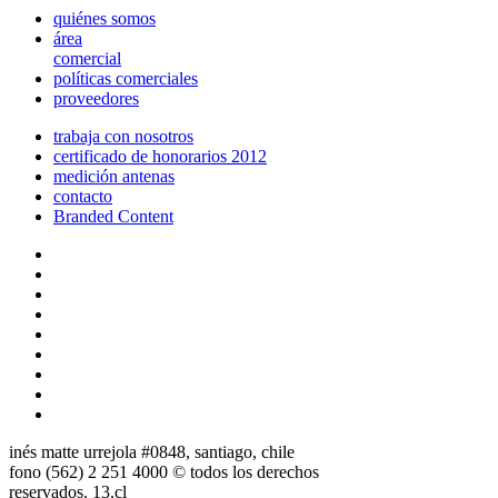
quiénes somos
área
comercial
políticas comerciales
proveedores
trabaja con nosotros
certificado de honorarios 2012
medición antenas
contacto
Branded Content
inés matte urrejola #0848, santiago, chile
fono (562) 2 251 4000 © todos los derechos
reservados. 13.cl