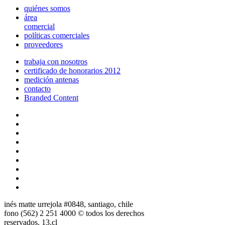
quiénes somos
área
comercial
políticas comerciales
proveedores
trabaja con nosotros
certificado de honorarios 2012
medición antenas
contacto
Branded Content
inés matte urrejola #0848, santiago, chile
fono (562) 2 251 4000 © todos los derechos
reservados. 13.cl