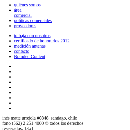
quiénes somos
área
comercial
políticas comerciales
proveedores
trabaja con nosotros
certificado de honorarios 2012
medición antenas
contacto
Branded Content
inés matte urrejola #0848, santiago, chile
fono (562) 2 251 4000 © todos los derechos
reservados. 13.cl