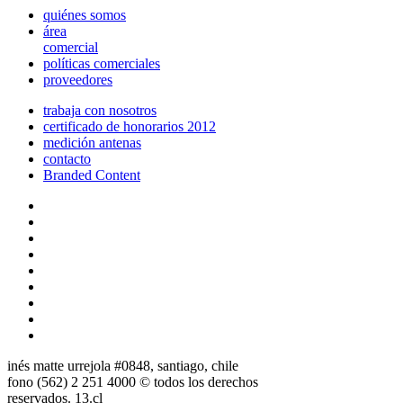
quiénes somos
área
comercial
políticas comerciales
proveedores
trabaja con nosotros
certificado de honorarios 2012
medición antenas
contacto
Branded Content
inés matte urrejola #0848, santiago, chile
fono (562) 2 251 4000 © todos los derechos
reservados. 13.cl