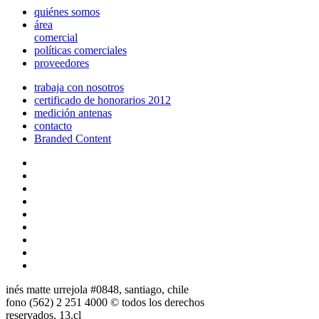
quiénes somos
área
comercial
políticas comerciales
proveedores
trabaja con nosotros
certificado de honorarios 2012
medición antenas
contacto
Branded Content
inés matte urrejola #0848, santiago, chile
fono (562) 2 251 4000 © todos los derechos
reservados. 13.cl