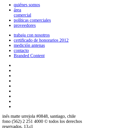
quiénes somos
área
comercial
políticas comerciales
proveedores
trabaja con nosotros
certificado de honorarios 2012
medición antenas
contacto
Branded Content
inés matte urrejola #0848, santiago, chile
fono (562) 2 251 4000 © todos los derechos
reservados. 13.cl