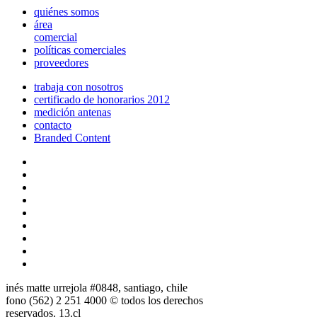
quiénes somos
área
comercial
políticas comerciales
proveedores
trabaja con nosotros
certificado de honorarios 2012
medición antenas
contacto
Branded Content
inés matte urrejola #0848, santiago, chile
fono (562) 2 251 4000 © todos los derechos
reservados. 13.cl