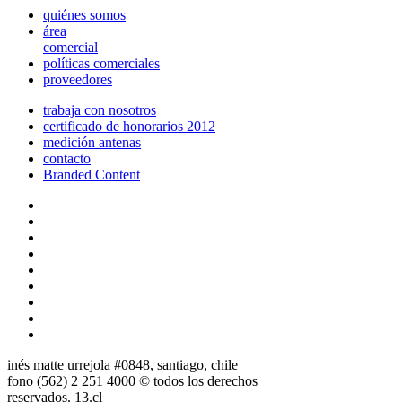
quiénes somos
área
comercial
políticas comerciales
proveedores
trabaja con nosotros
certificado de honorarios 2012
medición antenas
contacto
Branded Content
inés matte urrejola #0848, santiago, chile
fono (562) 2 251 4000 © todos los derechos
reservados. 13.cl