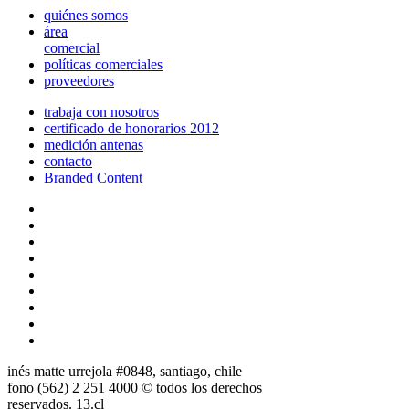
quiénes somos
área
comercial
políticas comerciales
proveedores
trabaja con nosotros
certificado de honorarios 2012
medición antenas
contacto
Branded Content
inés matte urrejola #0848, santiago, chile
fono (562) 2 251 4000 © todos los derechos
reservados. 13.cl