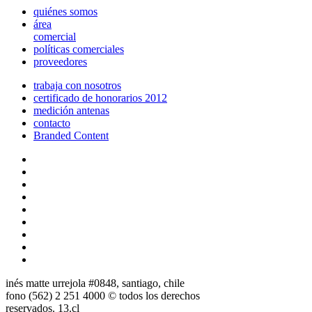
quiénes somos
área
comercial
políticas comerciales
proveedores
trabaja con nosotros
certificado de honorarios 2012
medición antenas
contacto
Branded Content
inés matte urrejola #0848, santiago, chile
fono (562) 2 251 4000 © todos los derechos
reservados. 13.cl