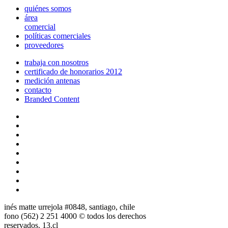
quiénes somos
área
comercial
políticas comerciales
proveedores
trabaja con nosotros
certificado de honorarios 2012
medición antenas
contacto
Branded Content
inés matte urrejola #0848, santiago, chile
fono (562) 2 251 4000 © todos los derechos
reservados. 13.cl