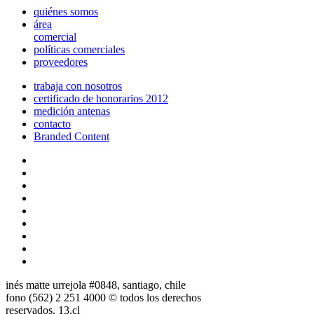
quiénes somos
área
comercial
políticas comerciales
proveedores
trabaja con nosotros
certificado de honorarios 2012
medición antenas
contacto
Branded Content
inés matte urrejola #0848, santiago, chile
fono (562) 2 251 4000 © todos los derechos
reservados. 13.cl