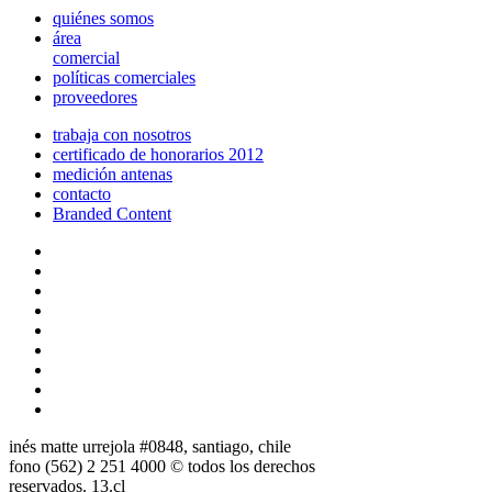
quiénes somos
área
comercial
políticas comerciales
proveedores
trabaja con nosotros
certificado de honorarios 2012
medición antenas
contacto
Branded Content
inés matte urrejola #0848, santiago, chile
fono (562) 2 251 4000 © todos los derechos
reservados. 13.cl