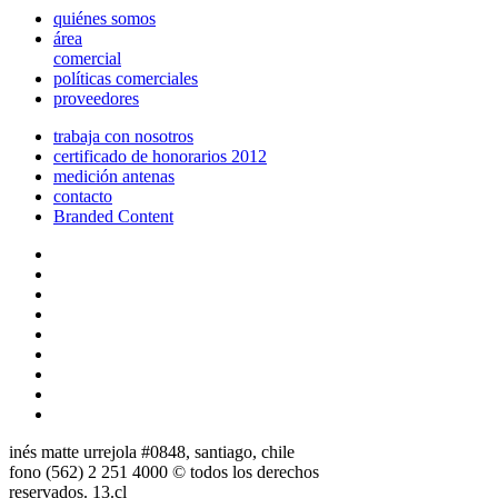
quiénes somos
área
comercial
políticas comerciales
proveedores
trabaja con nosotros
certificado de honorarios 2012
medición antenas
contacto
Branded Content
inés matte urrejola #0848, santiago, chile
fono (562) 2 251 4000 © todos los derechos
reservados. 13.cl