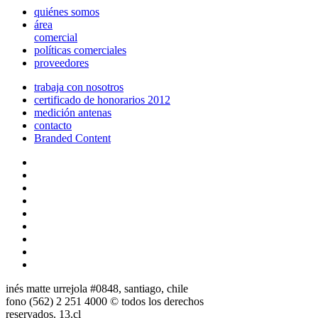
quiénes somos
área
comercial
políticas comerciales
proveedores
trabaja con nosotros
certificado de honorarios 2012
medición antenas
contacto
Branded Content
inés matte urrejola #0848, santiago, chile
fono (562) 2 251 4000 © todos los derechos
reservados. 13.cl