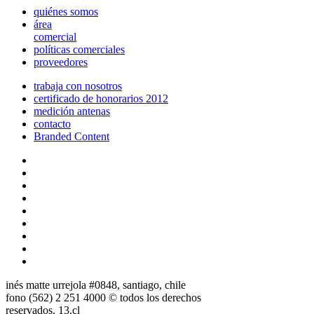
quiénes somos
área
comercial
políticas comerciales
proveedores
trabaja con nosotros
certificado de honorarios 2012
medición antenas
contacto
Branded Content
inés matte urrejola #0848, santiago, chile
fono (562) 2 251 4000 © todos los derechos
reservados. 13.cl