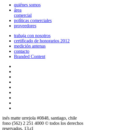
quiénes somos
área
comercial
políticas comerciales
proveedores
trabaja con nosotros
certificado de honorarios 2012
medición antenas
contacto
Branded Content
inés matte urrejola #0848, santiago, chile
fono (562) 2 251 4000 © todos los derechos
reservados. 13.cl