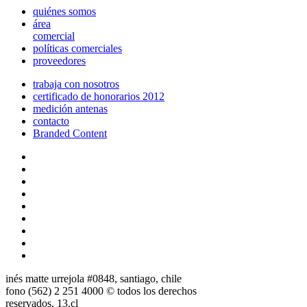
quiénes somos
área
comercial
políticas comerciales
proveedores
trabaja con nosotros
certificado de honorarios 2012
medición antenas
contacto
Branded Content
inés matte urrejola #0848, santiago, chile
fono (562) 2 251 4000 © todos los derechos
reservados. 13.cl