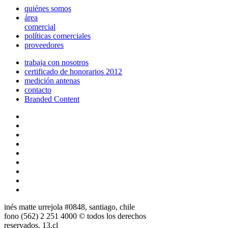
quiénes somos
área
comercial
políticas comerciales
proveedores
trabaja con nosotros
certificado de honorarios 2012
medición antenas
contacto
Branded Content
inés matte urrejola #0848, santiago, chile
fono (562) 2 251 4000 © todos los derechos
reservados. 13.cl