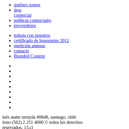
quiénes somos
área
comercial
políticas comerciales
proveedores
trabaja con nosotros
certificado de honorarios 2012
medición antenas
contacto
Branded Content
inés matte urrejola #0848, santiago, chile
fono (562) 2 251 4000 © todos los derechos
reservados. 13.cl