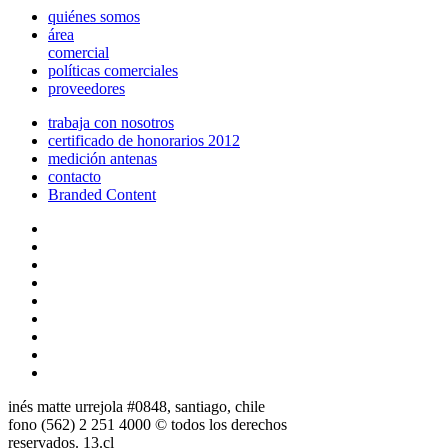
quiénes somos
área
comercial
políticas comerciales
proveedores
trabaja con nosotros
certificado de honorarios 2012
medición antenas
contacto
Branded Content
inés matte urrejola #0848, santiago, chile
fono (562) 2 251 4000 © todos los derechos
reservados. 13.cl