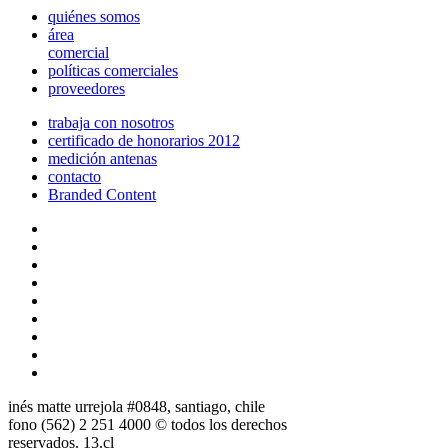
quiénes somos
área
comercial
políticas comerciales
proveedores
trabaja con nosotros
certificado de honorarios 2012
medición antenas
contacto
Branded Content
inés matte urrejola #0848, santiago, chile
fono (562) 2 251 4000 © todos los derechos
reservados. 13.cl