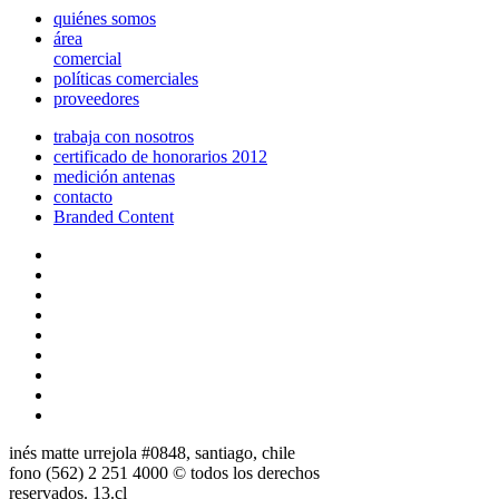
quiénes somos
área
comercial
políticas comerciales
proveedores
trabaja con nosotros
certificado de honorarios 2012
medición antenas
contacto
Branded Content
inés matte urrejola #0848, santiago, chile
fono (562) 2 251 4000 © todos los derechos
reservados. 13.cl