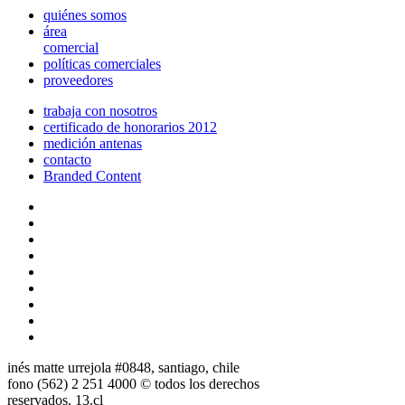
quiénes somos
área
comercial
políticas comerciales
proveedores
trabaja con nosotros
certificado de honorarios 2012
medición antenas
contacto
Branded Content
inés matte urrejola #0848, santiago, chile
fono (562) 2 251 4000 © todos los derechos
reservados. 13.cl