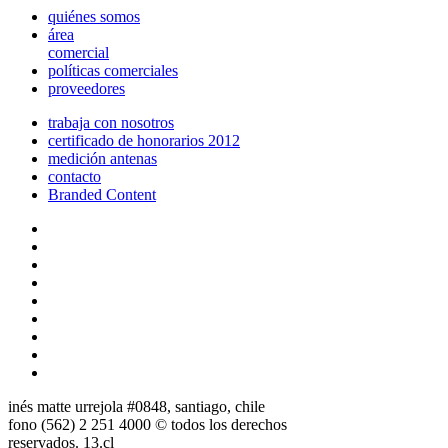
quiénes somos
área
comercial
políticas comerciales
proveedores
trabaja con nosotros
certificado de honorarios 2012
medición antenas
contacto
Branded Content
inés matte urrejola #0848, santiago, chile
fono (562) 2 251 4000 © todos los derechos
reservados. 13.cl