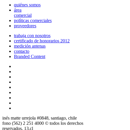
quiénes somos
área
comercial
políticas comerciales
proveedores
trabaja con nosotros
certificado de honorarios 2012
medición antenas
contacto
Branded Content
inés matte urrejola #0848, santiago, chile
fono (562) 2 251 4000 © todos los derechos
reservados. 13.cl