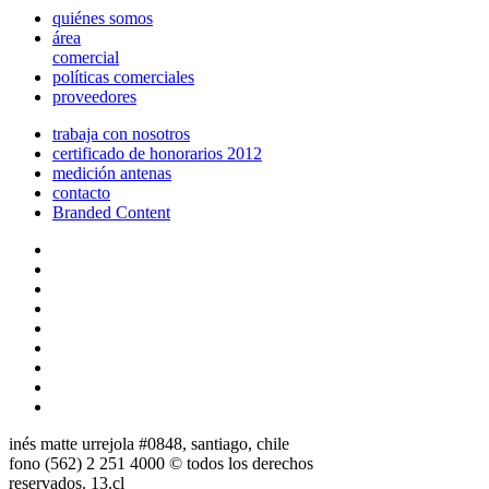
quiénes somos
área
comercial
políticas comerciales
proveedores
trabaja con nosotros
certificado de honorarios 2012
medición antenas
contacto
Branded Content
inés matte urrejola #0848, santiago, chile
fono (562) 2 251 4000 © todos los derechos
reservados. 13.cl