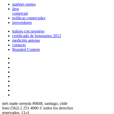
quiénes somos
área
comercial
políticas comerciales
proveedores
trabaja con nosotros
certificado de honorarios 2012
medición antenas
contacto
Branded Content
inés matte urrejola #0848, santiago, chile
fono (562) 2 251 4000 © todos los derechos
reservados. 13.cl