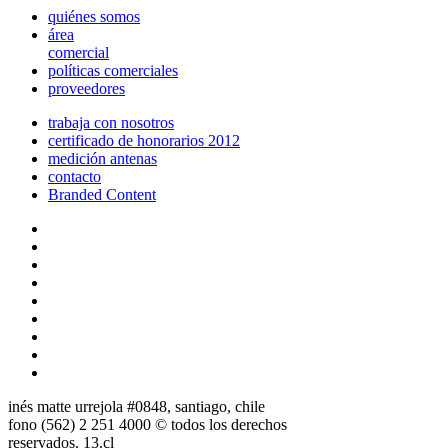
quiénes somos
área
comercial
políticas comerciales
proveedores
trabaja con nosotros
certificado de honorarios 2012
medición antenas
contacto
Branded Content
inés matte urrejola #0848, santiago, chile
fono (562) 2 251 4000 © todos los derechos
reservados. 13.cl