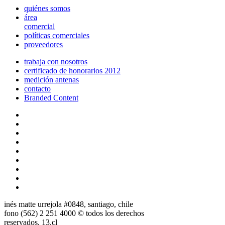
quiénes somos
área
comercial
políticas comerciales
proveedores
trabaja con nosotros
certificado de honorarios 2012
medición antenas
contacto
Branded Content
inés matte urrejola #0848, santiago, chile
fono (562) 2 251 4000 © todos los derechos
reservados. 13.cl