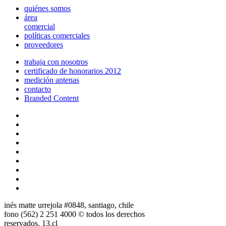
quiénes somos
área
comercial
políticas comerciales
proveedores
trabaja con nosotros
certificado de honorarios 2012
medición antenas
contacto
Branded Content
inés matte urrejola #0848, santiago, chile
fono (562) 2 251 4000 © todos los derechos
reservados. 13.cl