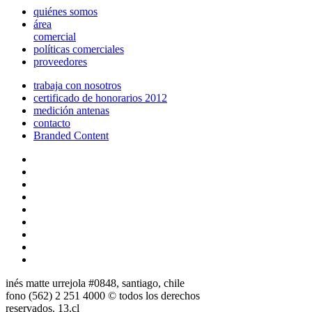
quiénes somos
área
comercial
políticas comerciales
proveedores
trabaja con nosotros
certificado de honorarios 2012
medición antenas
contacto
Branded Content
inés matte urrejola #0848, santiago, chile
fono (562) 2 251 4000 © todos los derechos
reservados. 13.cl