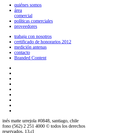
quiénes somos
área
comercial
políticas comerciales
proveedores
trabaja con nosotros
certificado de honorarios 2012
medición antenas
contacto
Branded Content
inés matte urrejola #0848, santiago, chile
fono (562) 2 251 4000 © todos los derechos
reservados. 13.cl