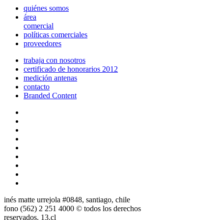
quiénes somos
área
comercial
políticas comerciales
proveedores
trabaja con nosotros
certificado de honorarios 2012
medición antenas
contacto
Branded Content
inés matte urrejola #0848, santiago, chile
fono (562) 2 251 4000 © todos los derechos
reservados. 13.cl