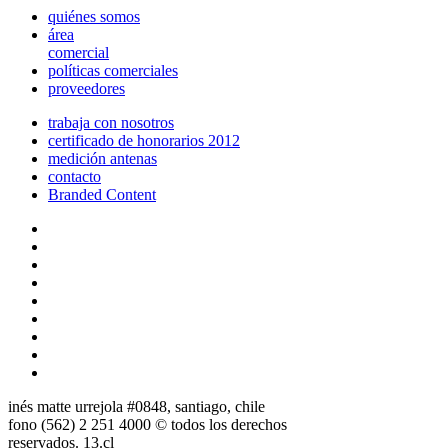
quiénes somos
área
comercial
políticas comerciales
proveedores
trabaja con nosotros
certificado de honorarios 2012
medición antenas
contacto
Branded Content
inés matte urrejola #0848, santiago, chile
fono (562) 2 251 4000 © todos los derechos
reservados. 13.cl