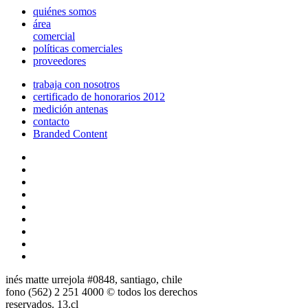
quiénes somos
área
comercial
políticas comerciales
proveedores
trabaja con nosotros
certificado de honorarios 2012
medición antenas
contacto
Branded Content
inés matte urrejola #0848, santiago, chile
fono (562) 2 251 4000 © todos los derechos
reservados. 13.cl