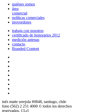
quiénes somos
área
comercial
políticas comerciales
proveedores
trabaja con nosotros
certificado de honorarios 2012
medición antenas
contacto
Branded Content
inés matte urrejola #0848, santiago, chile
fono (562) 2 251 4000 © todos los derechos
reservados. 13.cl