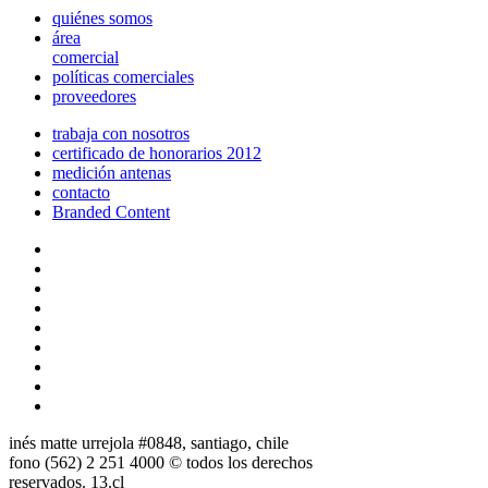
quiénes somos
área
comercial
políticas comerciales
proveedores
trabaja con nosotros
certificado de honorarios 2012
medición antenas
contacto
Branded Content
inés matte urrejola #0848, santiago, chile
fono (562) 2 251 4000 © todos los derechos
reservados. 13.cl