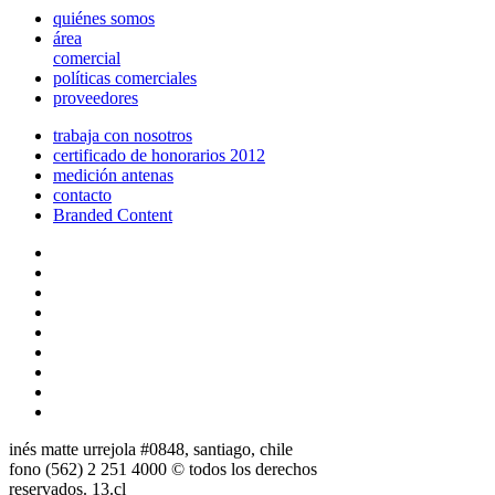
quiénes somos
área
comercial
políticas comerciales
proveedores
trabaja con nosotros
certificado de honorarios 2012
medición antenas
contacto
Branded Content
inés matte urrejola #0848, santiago, chile
fono (562) 2 251 4000 © todos los derechos
reservados. 13.cl