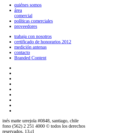
quiénes somos
área
comercial
políticas comerciales
proveedores
trabaja con nosotros
certificado de honorarios 2012
medición antenas
contacto
Branded Content
inés matte urrejola #0848, santiago, chile
fono (562) 2 251 4000 © todos los derechos
reservados. 13.cl